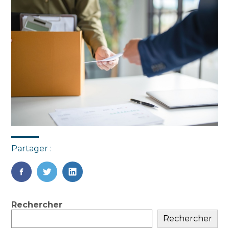
Partager :
FaceBook
Twitter
LinkedIn
Blog
Rechercher
sidebar
Rechercher