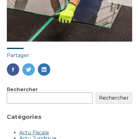
Partager :
FaceBook
Twitter
LinkedIn
Blog
Rechercher
sidebar
Rechercher
Catégories
Actu Fiscale
Actu Juridique