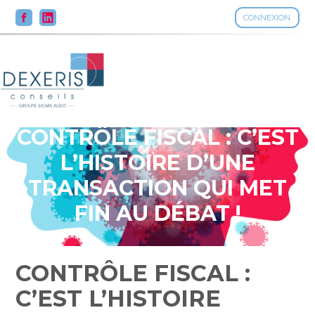
CONNEXION
Aller
au
contenu
CONTRÔLE FISCAL : C’EST
L’HISTOIRE D’UNE
TRANSACTION QUI MET
FIN AU DÉBAT !
CONTRÔLE FISCAL :
C’EST L’HISTOIRE