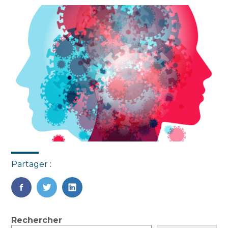
Partager :
FaceBook
Twitter
LinkedIn
Blog
Rechercher