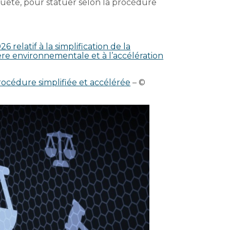
uête, pour statuer selon la procédure
 relatif à la simplification de la
e environnementale et à l’accélération
océdure simplifiée et accélérée
– ©