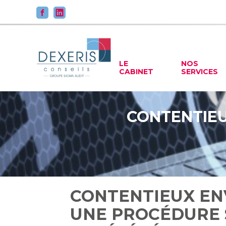
Principal
LE
NOS
CABINET
SERVICES
Aller
au
contenu
CONTENTIEU
CONTENTIEUX EN
UNE PROCÉDURE S