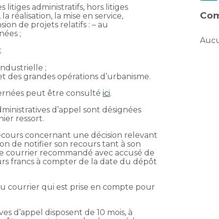
litiges administratifs, hors litiges
Com
 la réalisation, la mise en service,
sion de projets relatifs : – au
ées ;
Aucu
;
ndustrielle ;
 et des grandes opérations d’urbanisme.
cernées peut être consulté
ici
.
dministratives d’appel sont désignées
er ressort.
ecours concernant une décision relevant
tion de notifier son recours tant à son
 de courrier recommandé avec accusé de
ours francs à compter de la date du dépôt
 du courrier qui est prise en compte pour
ives d’appel disposent de 10 mois, à