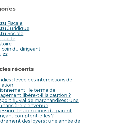
ories
tu Fiscale
tu Juridique
tu Sociale
tualite
stoire
 coin du dirigeant
uizz
icles récents
dies : levée des interdictions de
lation
ionnement : le terme de
agement libère-t-il la caution ?
sport fluvial de marchandises : une
 financière bienvenue
ession : les donations du parent
nçant comptent-elles ?
drement des loyers : une année de