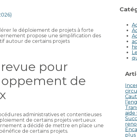
Catég
 2026)
Ac
lérer le déploiement de projets à forte
Ac
ernement propose une simplification des
Ac
if autour de certains projets
ac
hi
Le
q
 revue pour
Art
veloppement de
Incen
x
circu
Caut
l’eng
Tran
aide
cédures administratives et contentieuses
Succ
éploiement de certains projets vertueux
reno
ernement a décidé de mettre en place une
Enca
énéfice de certains projets.
plus