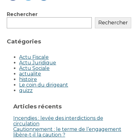
FaceBook
Twitter
LinkedIn
Blog
Rechercher
sidebar
Rechercher
Catégories
Actu Fiscale
Actu Juridique
Actu Sociale
actualite
histoire
Le coin du dirigeant
quizz
Articles récents
Incendies : levée des interdictions de
circulation
Cautionnement : le terme de l’engagement
libère-t-il la caution ?