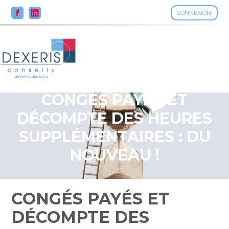
CONNEXION
Aller
au
contenu
CONGÉS PAYÉS ET
DÉCOMPTE DES HEURES
SUPPLÉMENTAIRES : DU
NOUVEAU !
CONGÉS PAYÉS ET
DÉCOMPTE DES