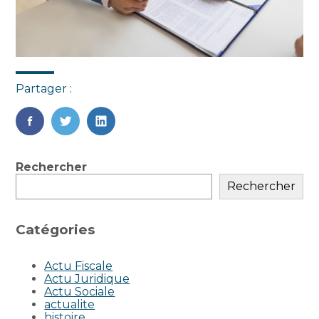
Partager :
FaceBook
Twitter
LinkedIn
Blog
Rechercher
sidebar
Rechercher
Catégories
Actu Fiscale
Actu Juridique
Actu Sociale
actualite
histoire