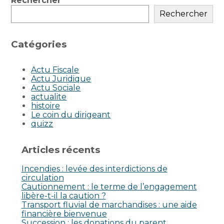
Blog
Rechercher
sidebar
Rechercher
Catégories
Actu Fiscale
Actu Juridique
Actu Sociale
actualite
histoire
Le coin du dirigeant
quizz
Articles récents
Incendies : levée des interdictions de
circulation
Cautionnement : le terme de l’engagement
libère-t-il la caution ?
Transport fluvial de marchandises : une aide
financière bienvenue
Succession : les donations du parent