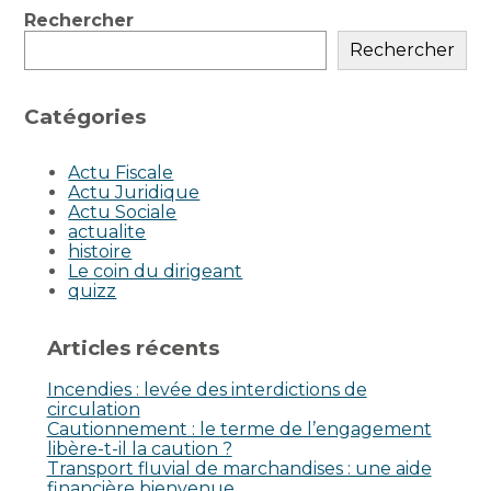
Blog
Rechercher
sidebar
Rechercher
Catégories
Actu Fiscale
Actu Juridique
Actu Sociale
actualite
histoire
Le coin du dirigeant
quizz
Articles récents
Incendies : levée des interdictions de
circulation
Cautionnement : le terme de l’engagement
libère-t-il la caution ?
Transport fluvial de marchandises : une aide
financière bienvenue