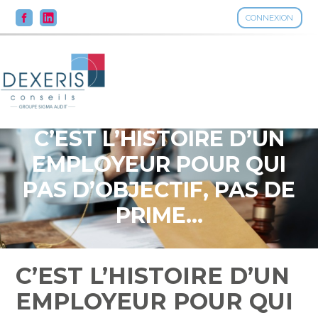
CONNEXION
Aller
au
contenu
C’EST L’HISTOIRE D’UN
EMPLOYEUR POUR QUI
PAS D’OBJECTIF, PAS DE
PRIME…
C’EST L’HISTOIRE D’UN
EMPLOYEUR POUR QUI