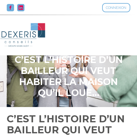
CONNEXION
Aller
au
contenu
C’EST L’HISTOIRE D’UN
BAILLEUR QUI VEUT
HABITER LA MAISON
QU’IL LOUE…
C’EST L’HISTOIRE D’UN
BAILLEUR QUI VEUT