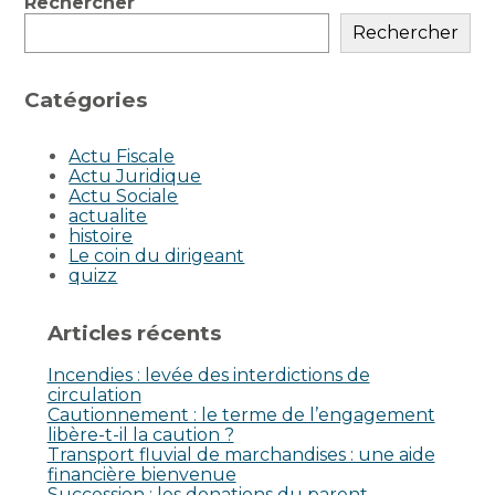
Blog
Rechercher
sidebar
Rechercher
Catégories
Actu Fiscale
Actu Juridique
Actu Sociale
actualite
histoire
Le coin du dirigeant
quizz
Articles récents
Incendies : levée des interdictions de
circulation
Cautionnement : le terme de l’engagement
libère-t-il la caution ?
Transport fluvial de marchandises : une aide
financière bienvenue
Succession : les donations du parent