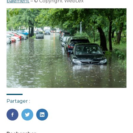
paiement
– © Copyright WebLex
Partager :
FaceBook
Twitter
LinkedIn