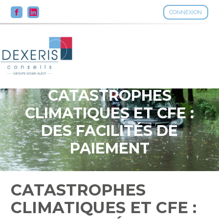
CONNEXION
Aller
au
contenu
CATASTROPHES
CLIMATIQUES ET CFE :
DES FACILITÉS DE
PAIEMENT
CATASTROPHES
CLIMATIQUES ET CFE :