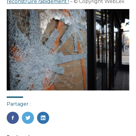
reconstruire rapidement !
– © Copyright WebLex
Partager :
FaceBook
Twitter
LinkedIn