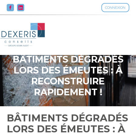
CONNEXION
Aller
au
contenu
BÂTIMENTS DÉGRADÉS
LORS DES ÉMEUTES : À
RECONSTRUIRE
RAPIDEMENT !
BÂTIMENTS DÉGRADÉS
LORS DES ÉMEUTES : À