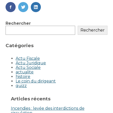
FaceBook
Twitter
LinkedIn
Blog
Rechercher
sidebar
Rechercher
Catégories
Actu Fiscale
Actu Juridique
Actu Sociale
actualite
histoire
Le coin du dirigeant
quizz
Articles récents
Incendies : levée des interdictions de
circulation