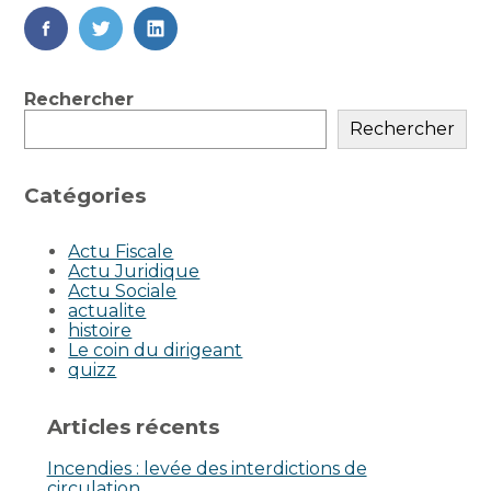
FaceBook
Twitter
LinkedIn
Blog
Rechercher
sidebar
Rechercher
Catégories
Actu Fiscale
Actu Juridique
Actu Sociale
actualite
histoire
Le coin du dirigeant
quizz
Articles récents
Incendies : levée des interdictions de
circulation