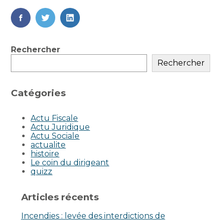
FaceBook
Twitter
LinkedIn
Blog
Rechercher
sidebar
Rechercher
Catégories
Actu Fiscale
Actu Juridique
Actu Sociale
actualite
histoire
Le coin du dirigeant
quizz
Articles récents
Incendies : levée des interdictions de