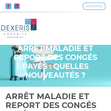
CONNEXION
Aller
au
contenu
ARRÊT MALADIE ET
REPORT DES CONGÉS
PAYÉS : QUELLES
NOUVEAUTÉS ?
ARRÊT MALADIE ET
REPORT DES CONGÉS