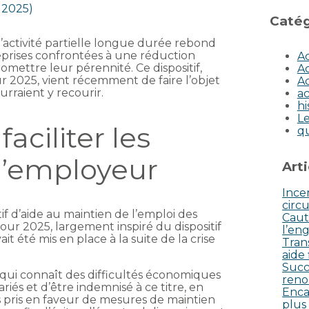
n 2025)
Catég
’activité partielle longue durée rebond
prises confrontées à une réduction
Ac
omettre leur pérennité. Ce dispositif,
Ac
ur 2025, vient récemment de faire l’objet
Ac
rraient y recourir.
ac
hi
Le
aciliter les
q
l’employeur
Art
Incen
circu
if d’aide au maintien de l’emploi des
Caut
 pour 2025, largement inspiré du dispositif
l’eng
it été mis en place à la suite de la crise
Tran
aide
Succ
qui connaît des difficultés économiques
reno
ariés et d’être indemnisé à ce titre, en
Enca
 pris en faveur de mesures de maintien
plus