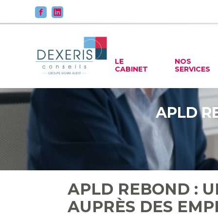
Principal
LE
NOS
CABINET
SERVICES
Aller
au
contenu
APLD RE
APLD REBOND : U
AUPRÈS DES EMP