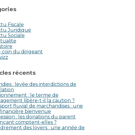
ories
tu Fiscale
tu Juridique
tu Sociale
tualite
stoire
 coin du dirigeant
uizz
icles récents
dies : levée des interdictions de
lation
ionnement : le terme de
agement libère-t-il la caution ?
sport fluvial de marchandises : une
 financière bienvenue
ession : les donations du parent
nçant comptent-elles ?
drement des loyers : une année de