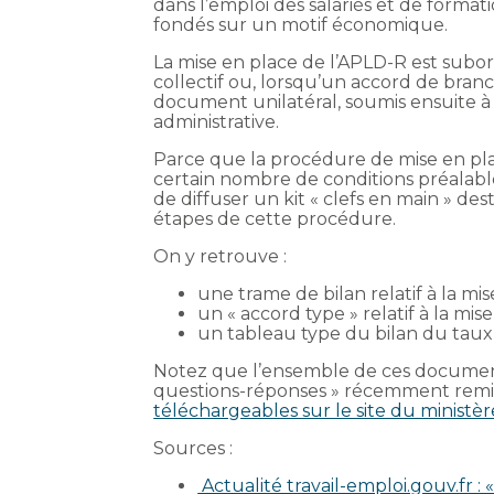
dans l’emploi des salariés et de format
fondés sur un motif économique.
La mise en place de l’APLD-R est subo
collectif ou, lorsqu’un accord de branch
document unilatéral, soumis ensuite à 
administrative.
Parce que la procédure de mise en pl
certain nombre de conditions préalables
de diffuser un kit « clefs en main » de
étapes de cette procédure.
On y retrouve :
une trame de bilan relatif à la m
un « accord type » relatif à la mi
un tableau type du bilan du taux d’
Notez que l’ensemble de ces documen
questions-réponses » récemment remis 
téléchargeables sur le site du ministèr
Sources :
Actualité travail-emploi.gouv.fr : 