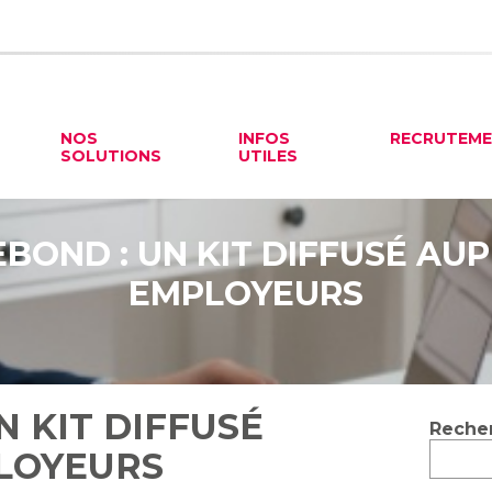
NOS
INFOS
RECRUTEM
SOLUTIONS
UTILES
BOND : UN KIT DIFFUSÉ AU
EMPLOYEURS
N KIT DIFFUSÉ
Blog
Reche
sideb
LOYEURS