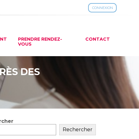
CONNEXION
ENT
PRENDRE RENDEZ-
CONTACT
VOUS
PRÈS DES
rcher
ar
Rechercher