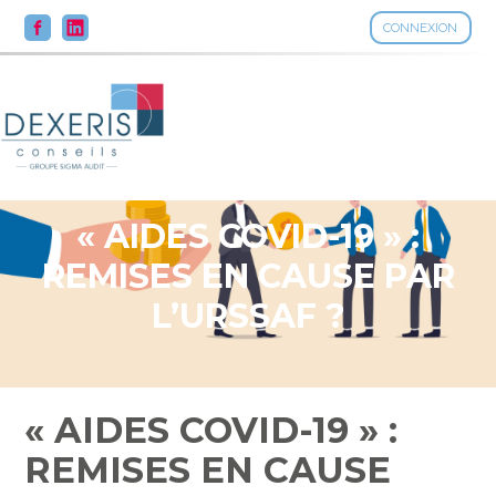
CONNEXION
Aller
au
contenu
« AIDES COVID-19 » :
REMISES EN CAUSE PAR
L’URSSAF ?
« AIDES COVID-19 » :
REMISES EN CAUSE