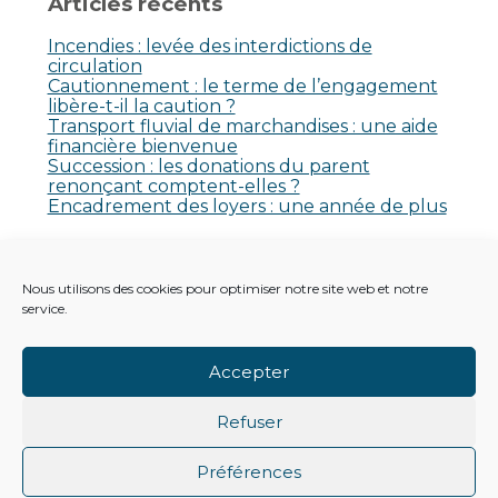
Articles récents
Incendies : levée des interdictions de
circulation
Cautionnement : le terme de l’engagement
libère-t-il la caution ?
Transport fluvial de marchandises : une aide
financière bienvenue
Succession : les donations du parent
renonçant comptent-elles ?
Encadrement des loyers : une année de plus
Commentaires récents
Nous utilisons des cookies pour optimiser notre site web et notre
Aucun commentaire à afficher.
service.
Accepter
Refuser
Footer
Principale
Footer
PLAN DU SITE
MENTIONS LÉGALES
Préférences