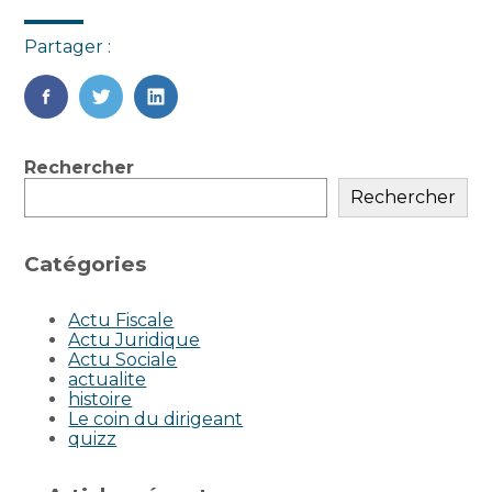
Partager :
FaceBook
Twitter
LinkedIn
Blog
Rechercher
sidebar
Rechercher
Catégories
Actu Fiscale
Actu Juridique
Actu Sociale
actualite
histoire
Le coin du dirigeant
quizz