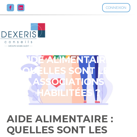
CONNEXION
Aller
au
contenu
AIDE ALIMENTAIRE :
QUELLES SONT LES
ASSOCIATIONS
HABILITÉES ?
AIDE ALIMENTAIRE :
QUELLES SONT LES