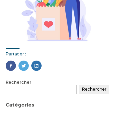
Partager :
FaceBook
Twitter
LinkedIn
Blog
Rechercher
sidebar
Rechercher
Catégories