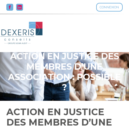
CONNEXION
Aller
au
contenu
ACTION EN JUSTICE DES
MEMBRES D’UNE
ASSOCIATION : POSSIBLE
?
ACTION EN JUSTICE
DES MEMBRES D’UNE