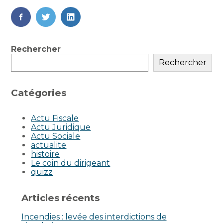
FaceBook
Twitter
LinkedIn
Blog
Rechercher
sidebar
Rechercher
Catégories
Actu Fiscale
Actu Juridique
Actu Sociale
actualite
histoire
Le coin du dirigeant
quizz
Articles récents
Incendies : levée des interdictions de